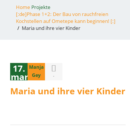
Home
Projekte
[:de]Phase 1+2: Der Bau von rauchfreien
Kochstellen auf Ometepe kann beginnen! [:]
Maria und ihre vier Kinder
17.
Manja
marzo
Gey
-
2018
Maria und ihre vier Kinder